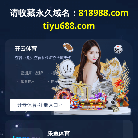
当前位置：首页
产品展厅
S(R)、Sh(R)型中开泵
S(R)、Sh(R)型中开泵
点击图片进入产品详情
大
大
型
型
S型中开泵
S型中开泵
大
大
型
型