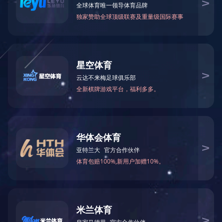
S型中开泵
S型中开泵
大
大
型
型
Sh(R)型中开泵
Sh(R)型中开泵
辽ICP备09009061号-1
辽公网安备000000
版权所有：问鼎网页版登录入口
技术支持：辽宁华睿科技有限公司
地址：
辽宁省葫芦岛市高桥经济开发区