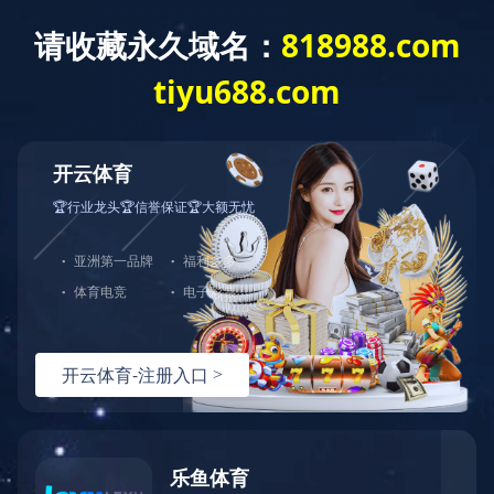
当前位置：首页
产品展厅
MD(SSP)型双入口对称平衡泵
MD(SSP)型双入口对称平衡泵
点击图片进入产品详情
小
小
型
型
MD(SSP)型双入口对称平衡泵
MD(SSP)型双入口对称平衡泵
小
型