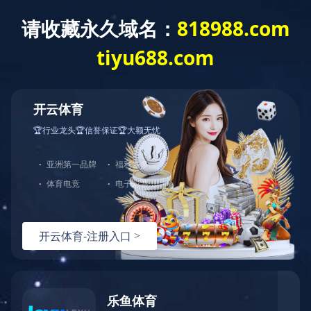
当前位置：首页
产品展厅
通达产品
通达产品
点击图片进入产品详情
大
大
型
型
D型卧式多级离心泵
D型卧式多级离心泵
大
大
型
型