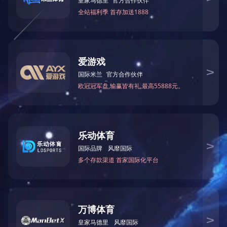
S型中开泵
Sh(R)型中开泵
大
小
型
型
TDOS型双吸中开离心泵
TDOS型双吸中开离心泵
大
小
型
型