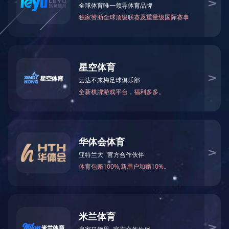
WQ型无堵塞潜水排污泵
辽ICP备09009061号-1
辽公网安备000000
版权所有：问鼎网页版登录入口
技术支持：辽宁华睿科技有限公司
地址：
辽宁省葫芦岛市高桥经济开发区
开云手机官方版登录入口
|
乐竞
|
开云网页版页面
|
开云足球
|
米
兰体育app官网
|
江南网页版
|
米兰体育app官网
|
拼搏在线官网
|
问鼎官方app下载站
|


