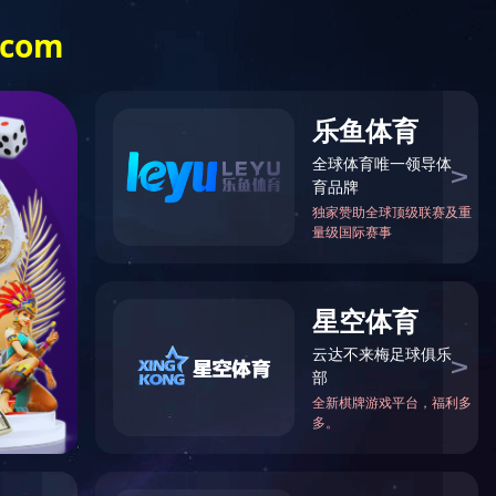
全国服务热

线
0429-4561565
样本下载
下属企业
问鼎（中国）
温度不高于80℃。