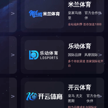


联系

一键

TO
微信公
众号
扫一扫
关注我
们
辽ICP备09009061号-1
辽公网安备21140402000123号
问鼎官方app下载站
|