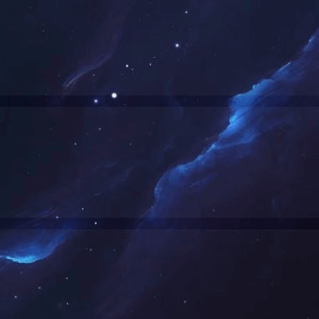
返回列表

兰体育app官网
|
江南网页版
|
米兰体育app官网
|
拼搏在线官网
|